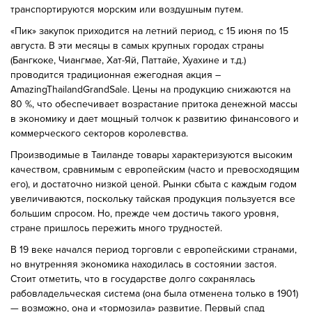
транспортируются морским или воздушным путем.
«Пик» закупок приходится на летний период, с 15 июня по 15
августа. В эти месяцы в самых крупных городах страны
(Бангкоке, Чиангмае, Хат-Яй, Паттайе, Хуахине и т.д.)
проводится традиционная ежегодная акция –
AmazingThailandGrandSale. Цены на продукцию снижаются на
80 %, что обеспечивает возрастание притока денежной массы
в экономику и дает мощный толчок к развитию финансового и
коммерческого секторов королевства.
Производимые в Таиланде товары характеризуются высоким
качеством, сравнимым с европейским (часто и превосходящим
его), и достаточно низкой ценой. Рынки сбыта с каждым годом
увеличиваются, поскольку тайская продукция пользуется все
большим спросом. Но, прежде чем достичь такого уровня,
стране пришлось пережить много трудностей.
В 19 веке начался период торговли с европейскими странами,
но внутренняя экономика находилась в состоянии застоя.
Стоит отметить, что в государстве долго сохранялась
рабовладельческая система (она была отменена только в 1901)
— возможно, она и «тормозила» развитие. Первый спад